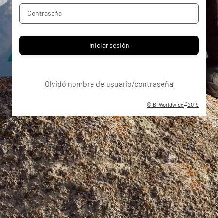
Contraseña
Iniciar sesión
Olvidó nombre de usuario/contraseña
™
©
BI Worldwide
2019